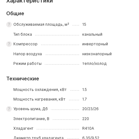
Характеристики
Общие
Обслуживаемая площадь, м²
15
Тип блока
канальный
Компрессор
инверторный
Напор воздуха
низконапорный
Режим работы
тепло/холод
Технические
Мощность охлаждения, кВт
1.5
Мощность нагревания, кВт
1.7
Уровень шума, Дб
20/23/26
Электропитание, В
220
Хладагент
R410A
Диаметр труб хладагента
6.35/9.52