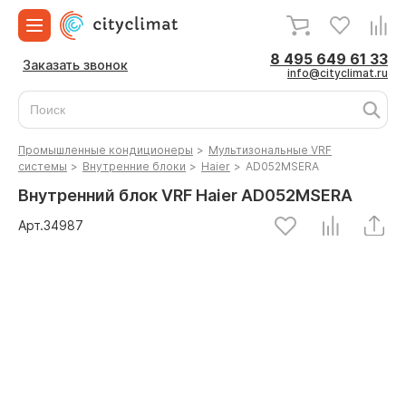
8 495 649 61 33
Заказать звонок
info@cityclimat.ru
Промышленные кондиционеры
>
Мультизональные VRF
системы
>
Внутренние блоки
>
Haier
>
AD052MSERA
Внутренний блок VRF Haier AD052MSERA
Арт.
34987