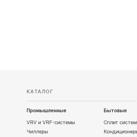
Мощность охлаждения, кВт: 3.6
Мощность
Обслуживаемая площадь, м²: 36
Обслужив
Цена по запросу
Цена по 
КАТАЛОГ
Промышленные
Бытовые
VRV и VRF-системы
Сплит систе
Чиллеры
Кондиционер