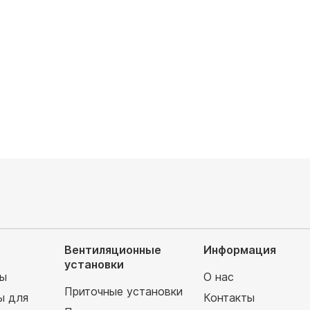
 охлаждения, кВт: 4.5
Мощность охлаждения, кВт: 3.6
аемая площадь, м²: 45
Обслуживаемая площадь, м²: 36
запросу
Цена по запросу
Вентиляционные
Информация
установки
мы
О нас
Приточные установки
ы для
Контакты