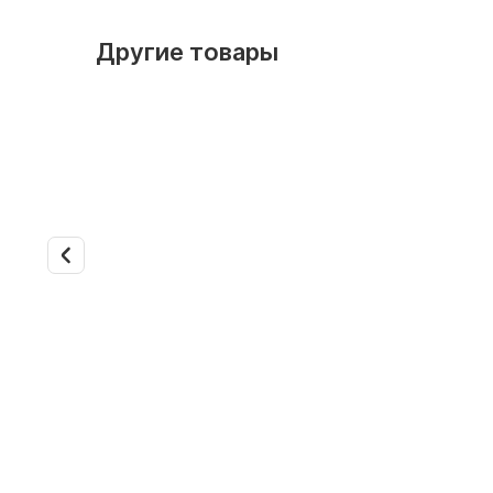
Другие товары
Дилерские скидки
Дилерски
Арт. 41311
Арт. 41312
Внутренний блок VRF Kentatsu
Внутренн
KTZA40HQAN1
KTZA50