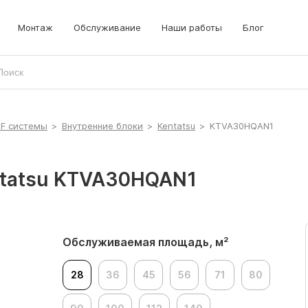
Монтаж
Обслуживание
Наши работы
Блог
RF системы
>
Внутренние блоки
>
Kentatsu
>
KTVA30HQAN1
ntatsu KTVA30HQAN1
Обслуживаемая площадь, м²
28
36
45
56
71
80