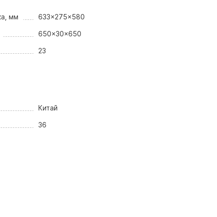
а, мм
633x275x580
650x30x650
23
Китай
36