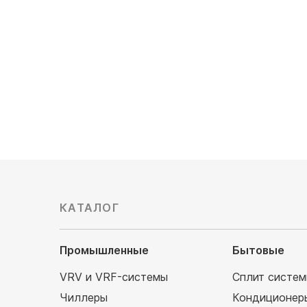
Мощность охлаждения, кВт: 7,1
Мощность
Обслуживаемая площадь, м²: 70
Обслужив
Цена по запросу
Цена по 
КАТАЛОГ
Промышленные
Бытовые
VRV и VRF-системы
Сплит систе
Чиллеры
Кондиционер