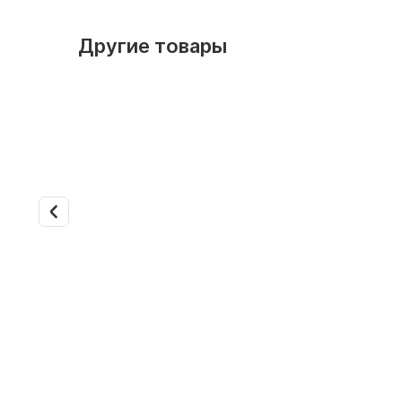
Другие товары
Арт. 19612
Арт. 19613
Внутренний блок VRF Royal
Внутренн
Clima UNW-71
Clima UN