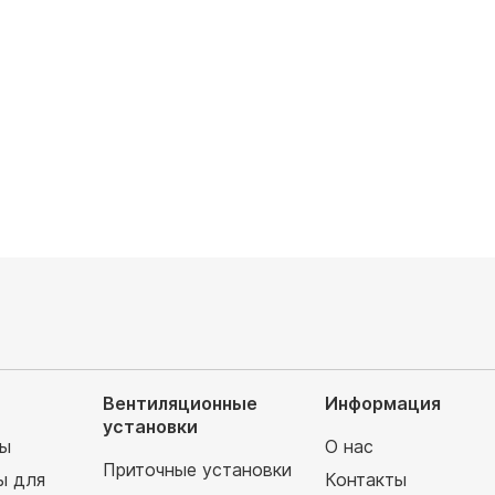
 охлаждения, кВт: 2,2
Мощность охлаждения, кВт: 3,6
аемая площадь, м²: 22
Обслуживаемая площадь, м²: 36
запросу
Цена по запросу
Вентиляционные
Информация
установки
мы
О нас
Приточные установки
ы для
Контакты