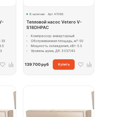
В наличии
Арт. 47066
V-
Тепловой насос Vetero V-
S18DHPAC
Компрессор: инверторный
 35
Обслуживаемая площадь, м²: 50
3.5
Мощность охлаждения, кВт: 5.3
43
Уровень шума, Дб: 31/37/43
139 700
руб
Купить