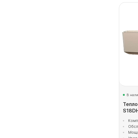
В нал
Тепло
S18D
Комп
Обсл
Мощн