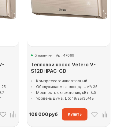
В наличии
Арт. 47069
V-
Тепловой насос Vetero V-
S12DHPAC-GD
Компрессор: инверторный
 25
Обслуживаемая площадь, м²: 35
2.7
Мощность охлаждения, кВт: 3.5
1
Уровень шума, Дб: 19/23/35/43
108 000
руб
Купить