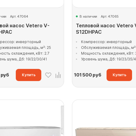
ичии
Арт. 47064
В наличии
Арт. 47065
вой насос Vetero V-
Тепловой насос Vetero 
HPAC
S12DHPAC
рессор: инверторный
Компрессор: инверторный
уживаемая площадь, м²: 25
Обслуживаемая площадь, м²:
ость охлаждения, кВт: 2.7
Мощность охлаждения, кВт: 
ень шума, Дб: 19/22/30/41
Уровень шума, Дб: 19/23/35/
руб
101 500
руб
Купить
Купить