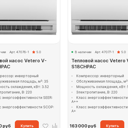
ичии
Арт. 47076-1
5.0
В наличии
Арт. 47077-1
5.0
вой насос Vetero V-
Тепловой насос Vetero 
HPAC
S18СHPAC
рессор: инверторный
Компрессор: инверторный
уживаемая площадь, м²: 35
Обслуживаемая площадь, м²:
ость охлаждения, кВт: 3.52
Мощность охлаждения, кВт: 
тропитание, В: 220
Электропитание, В: 220
с энергоэффективности SEER:
Класс энергоэффективности
A++
с энергоэффективности SCOP:
Класс энергоэффективности
A+
0
руб
163 000
руб
Купить
Купить