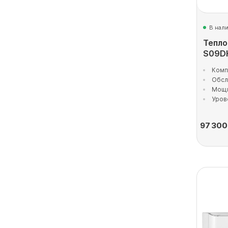
В нал
Тепло
S09D
Комп
Обсл
Мощн
Уров
97 300