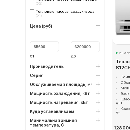
(23)
Тепловые насосы воздух-вода
(21)
Цена (руб)
В нал
от
до
Тепло
Производитель
S12С
Серия
Комп
Обсл
Обслуживаемая площадь, м²
Мощн
Мощность охлаждения, кВт
Элек
Клас
Мощность нагревания, кВт
A++
Клас
Куда устанавливаем
A+
Минимальная зимняя
температура, С
128 00