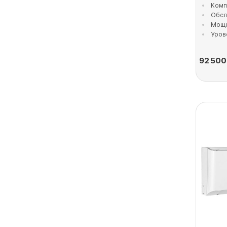
Комп
Обсл
Мощн
Уров
92 500