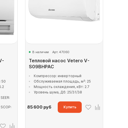
В наличии
Арт. 47060
V-
Тепловой насос Vetero V-
S09BHPAC
Компрессор: инверторный
 50
Обслуживаемая площадь, м²: 25
5.2
Мощность охлаждения, кВт: 2.7
Уровень шума, Дб: 25/31/38
 SEER:
85 600
руб
 SCOP:
Купить