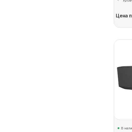
Уров
Цена п
В нал