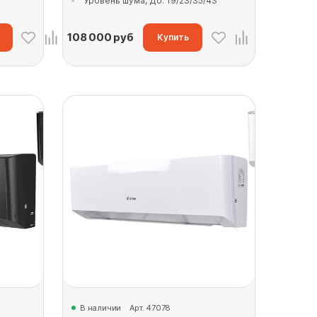
Уровень шума, Дб: 19/23/35/43
108 000
руб
Купить
В наличии
Арт. 47078