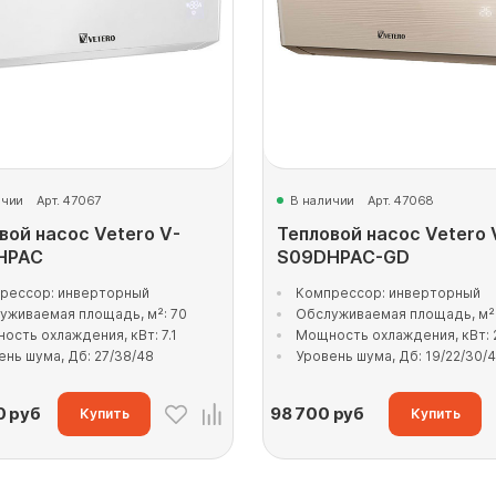
ичии
Арт. 47067
В наличии
Арт. 47068
вой насос Vetero V-
Тепловой насос Vetero 
HPAC
S09DHPAC-GD
рессор: инверторный
Компрессор: инверторный
уживаемая площадь, м²: 70
Обслуживаемая площадь, м²:
ость охлаждения, кВт: 7.1
Мощность охлаждения, кВт: 
ень шума, Дб: 27/38/48
Уровень шума, Дб: 19/22/30/4
0
руб
98 700
руб
Купить
Купить