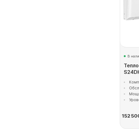
В нал
Тепло
S24D
Комп
Обсл
Мощн
Уров
152 50