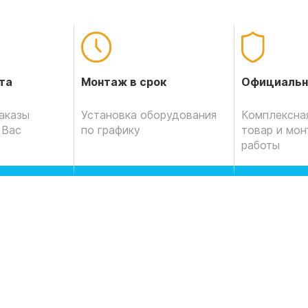
Официальн
та
Монтаж в срок
Комплексная
аказы
Установка оборудования
товар и мо
 Вас
по графику
работы
С обогревом круглый год