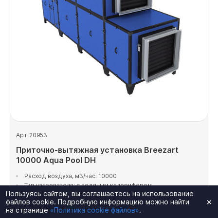
Арт. 20953
Приточно-вытяжная установка Breezart
10000 Aqua Pool DH
Расход воздуха, м3/час: 10000
Тип нагревателя: с водяным калорифером
Пользуясь сайтом, вы соглашаетесь на использование
Электропитание, В: 380
×
файлов cookie. Подробную информацию можно найти
на странице
«Политика cookie файлов»
.