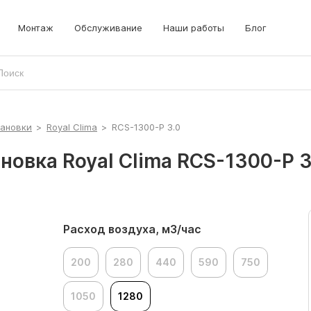
Монтаж
Обслуживание
Наши работы
Блог
тановки
>
Royal Clima
>
RCS-1300-P 3.0
овка Royal Clima RCS-1300-P 3
Расход воздуха, м3/час
200
280
440
590
750
1050
1280