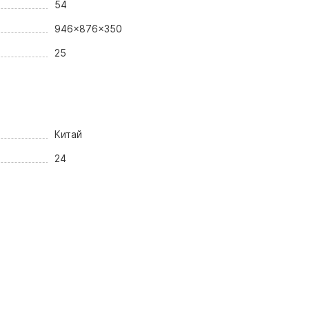
54
946x876x350
25
Китай
24