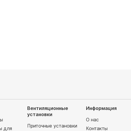
оздуха, м3/час: 360/1728
Расход воздуха, м3/час: 540/2592
евателя: с водяным
Тип нагревателя: с водяным
ом
калорифером
итание, В: 220
Электропитание, В: 220
запросу
Цена по запросу
Вентиляционные
Информация
установки
мы
О нас
Приточные установки
ы для
Контакты