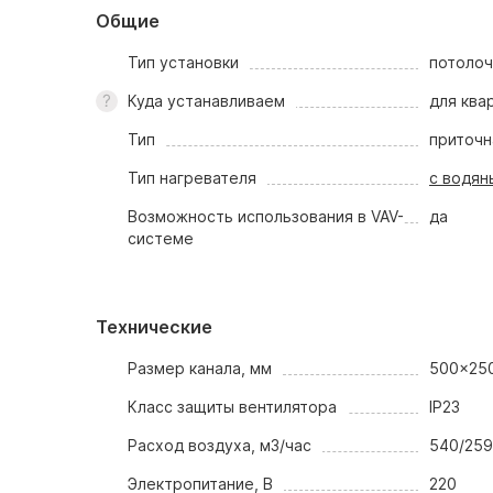
Общие
Тип установки
потолоч
Куда устанавливаем
для ква
Тип
приточн
Тип нагревателя
с водян
Возможность использования в VAV-
да
системе
Технические
Размер канала, мм
500x25
Класс защиты вентилятора
IP23
Расход воздуха, м3/час
540/259
Электропитание, В
220