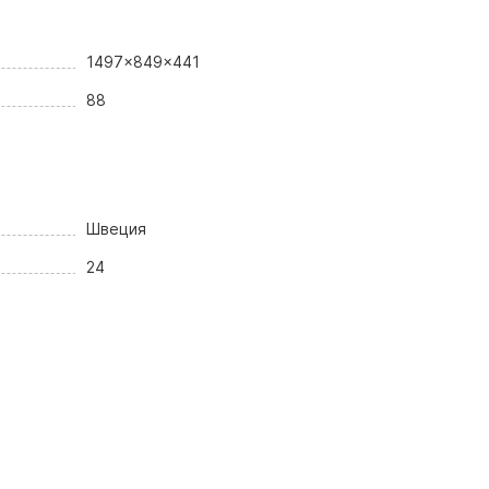
1497x849x441
88
Швеция
24