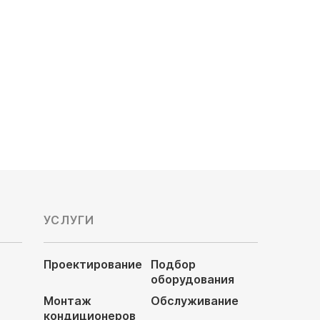
Расход воздуха, м3/час: 1357/2592
Тип нагревателя: с электрическим
нагревателем
Электропитание, В: 380
Цена по запросу
УСЛУГИ
Проектирование
Подбор
оборудования
Монтаж
Обслуживание
кондиционеров