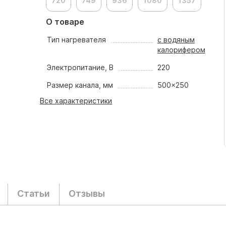
720
749
936
1080
1357
О товаре
Тип нагревателя
с водяным
калорифером
Электропитание, В
220
Размер канала, мм
500x250
Все характеристики
Статьи
Отзывы