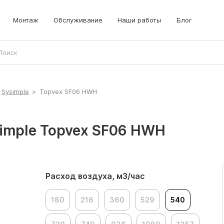
Монтаж
Обслуживание
Наши работы
Блог
Sysimple
>
Topvex SF06 HWH
simple Topvex SF06 HWH
Расход воздуха, м3/час
180
216
360
529
540