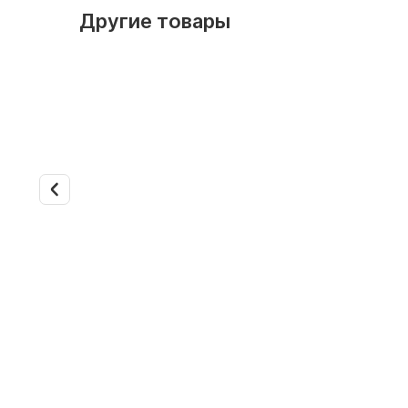
Другие товары
С водяным нагревателем
С водяны
Арт. 26737
Арт. 26738
Приточная установка Sysimple
Приточна
Topvex SF04 HWL
Topvex 