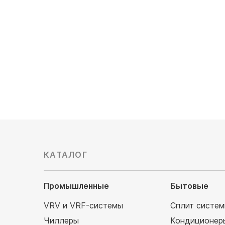
Расход воздуха, м3/час: 360/1728
Расход в
Тип нагревателя: с водяным
Тип нагр
калорифером
калорифер
Электропитание, В: 220
Электроп
Цена по запросу
Цена по 
КАТАЛОГ
Промышленные
Бытовые
VRV и VRF-системы
Сплит систе
Чиллеры
Кондиционер