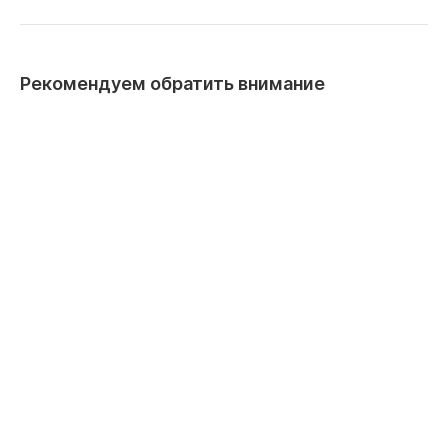
Рекомендуем обратить внимание
С водяным калорифером
С рекупер