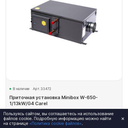
В наличии
Арт. 33472
Приточная установка Minibox W-650-
1/13kW/G4 Carel
Расход воздуха, м3/час: 650
Пользуясь сайтом, вы соглашаетесь на использование
×
файлов cookie. Подробную информацию можно найти
Обслуживаемая площадь, м²: 200
на странице
«Политика cookie файлов»
.
Тип нагревателя: с водяным калорифером