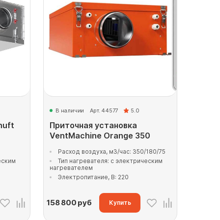
В наличии
Арт. 44577
5.0
huft
Приточная установка
VentMachine Orange 350
Расход воздуха, м3/час: 350/180/75
еским
Тип нагревателя: с электрическим
нагревателем
Электропитание, В: 220
158 800
руб
Купить