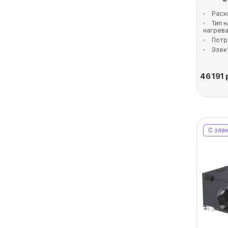
Расх
Тип 
нагрев
Потр
Элек
46 191
С эле