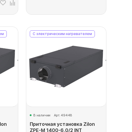
ем
С электрическим нагревателем
В наличии
Арт. 49448
lon
Приточная установка Zilon
ZPE-M 1400-6,0/2 INT