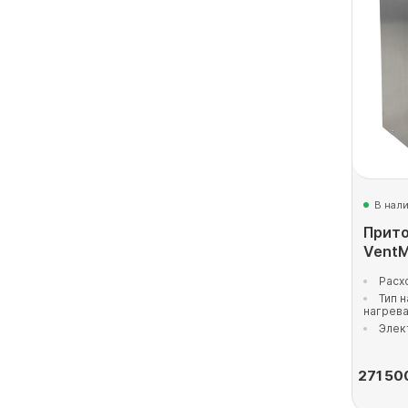
В нал
Прито
VentM
Расх
Тип 
нагрев
Элек
271 50