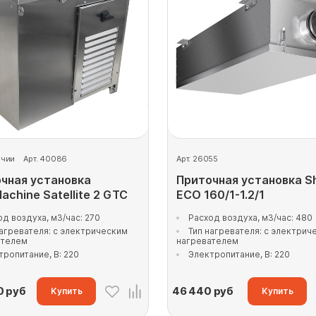
ичии
Арт. 40086
Арт. 26055
чная установка
Приточная установка S
achine Satellite 2 GTC
ECO 160/1-1.2/1
од воздуха, м3/час: 270
Расход воздуха, м3/час: 480
нагревателя: с электрическим
Тип нагревателя: с электрич
ателем
нагревателем
тропитание, В: 220
Электропитание, В: 220
0
руб
46 440
руб
Купить
Купить