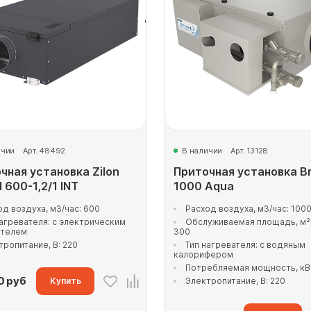
ичии
Арт. 48492
В наличии
Арт. 13128
чная установка Zilon
Приточная установка B
 600-1,2/1 INT
1000 Aqua
од воздуха, м3/час: 600
Расход воздуха, м3/час: 100
нагревателя: с электрическим
Обслуживаемая площадь, м²:
ателем
300
тропитание, В: 220
Тип нагревателя: с водяным
калорифером
Потребляемая мощность, кВт
0
руб
Купить
Электропитание, В: 220