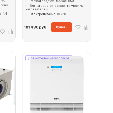
: 40
Расход воздуха, м3/час: 650
еским
Тип нагревателя: с электрическим
нагревателем
: 1.4
Электропитание, В: 220
181 430
руб
Купить
Для жителей мегаполисов