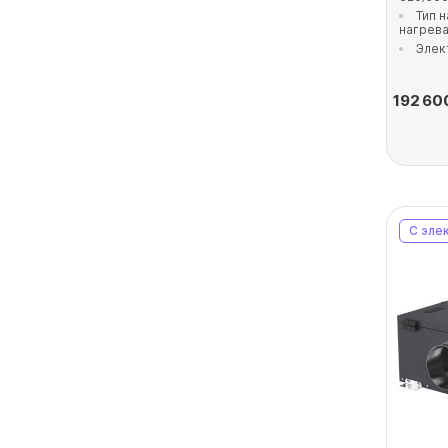
Тип 
нагрев
Элек
192 60
С эле