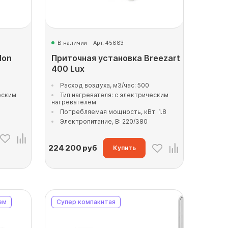
В наличии
Арт. 45883
lon
Приточная установка Breezart
400 Lux
0
Расход воздуха, м3/час: 500
еским
Тип нагревателя: с электрическим
нагревателем
Потребляемая мощность, кВт: 1.8
Электропитание, В: 220/380
224 200
руб
Купить
ем
Супер компакнтая