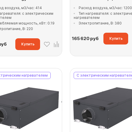
од воздуха, м3/час: 414
Расход воздуха, м3/час: 1200
нагревателя: с электрическим
Тип нагревателя: с электрич
ателем
нагревателем
ебляемая мощность, кВт: 0.19
Электропитание, В: 380
тропитание, В: 220
165 620
руб
Купить
руб
Купить
ктрическим нагревателем
С электрическим нагревател