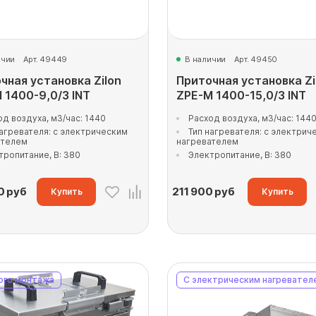
ичии
Арт. 49449
В наличии
Арт. 49450
чная установка Zilon
Приточная установка Zi
 1400-9,0/3 INT
ZPE-M 1400-15,0/3 INT
од воздуха, м3/час: 1440
Расход воздуха, м3/час: 144
нагревателя: с электрическим
Тип нагревателя: с электрич
ателем
нагревателем
тропитание, В: 380
Электропитание, В: 380
0
руб
211 900
руб
Купить
Купить
ого монтажа
С электрическим нагревател