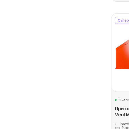
Супер
В нал
Прито
VentM
Расх
620/500