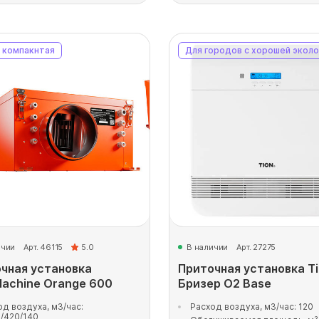
 компакнтая
Для городов с хорошей эколо
ичии
Арт. 46115
5.0
В наличии
Арт. 27275
чная установка
Приточная установка T
achine Orange 600
Бризер O2 Base
од воздуха, м3/час:
Расход воздуха, м3/час: 120
/420/140