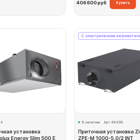
406 600
руб
Купить
С электрическим нагревател
14
В наличии
Арт. 48496
чная установка
Приточная установка Zi
olux Energy Slim 500 E
ZPE-M 1000-5,0/2 INT