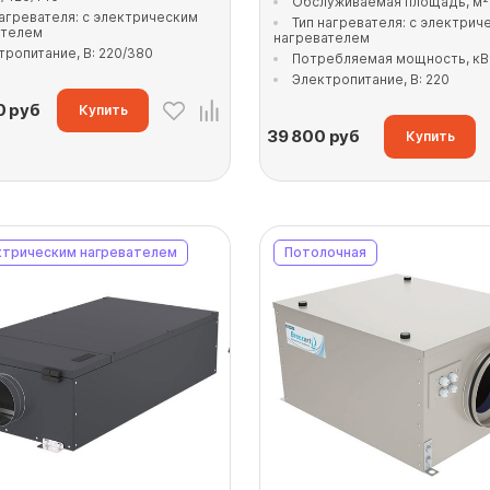
Обслуживаемая площадь, м²
нагревателя: с электрическим
Тип нагревателя: с электрич
ателем
нагревателем
тропитание, В: 220/380
Потребляемая мощность, кВт
Электропитание, В: 220
0
руб
Купить
39 800
руб
Купить
ктрическим нагревателем
Потолочная