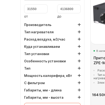
от
до
Производитель
Тип нагревателя
Расход воздуха, м3/час
Куда устанавливаем
В нал
Тип установки
Прито
Особенность установки
ZPE-M
Тип
Расх
Тип 
Мощность калорифера, кВт
нагрев
С фильтром
Элек
Габариты, мм - длина
164 50
Габариты, мм - высота