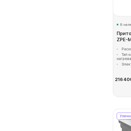
В нал
Прито
ZPE-M
Расх
Тип 
нагрев
Элек
216 40
Уличн