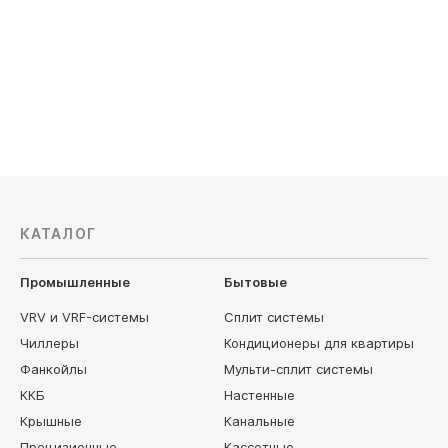
Ballu
Breezart
КАТАЛОГ
Промышленные
Бытовые
VRV и VRF-системы
Сплит системы
Чиллеры
Кондиционеры для квартиры
Фанкойлы
Мульти-сплит системы
ККБ
Настенные
Крышные
Канальные
Прецизионные
Кассетные