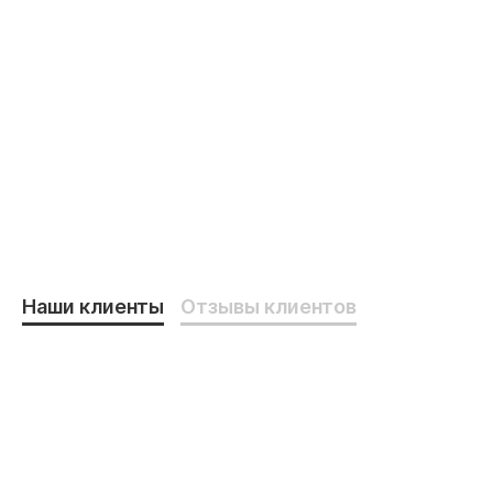
Установка ка
Установка кассетных
кондиционеро
кондиционеров Midea в офисе
заводе
Наши клиенты
Отзывы клиентов