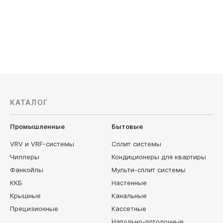
35 900
руб
38 900
КАТАЛОГ
Промышленные
Бытовые
VRV и VRF-системы
Сплит системы
Чиллеры
Кондиционеры для квартиры
Фанкойлы
Мульти-сплит системы
ККБ
Настенные
Крышные
Канальные
Прецизионные
Кассетные
Напольно-потолочные