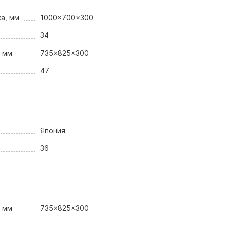
а, мм
1000x700x300
34
, мм
735x825x300
47
Япония
36
, мм
735x825x300