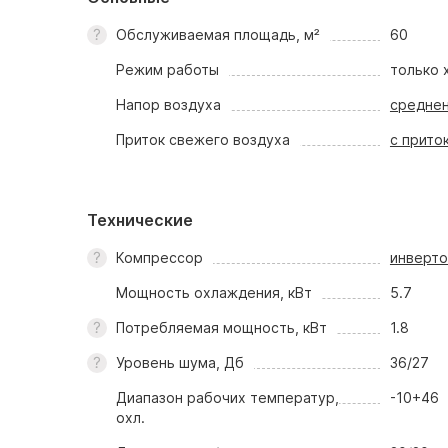
Обслуживаемая площадь, м²
60
Режим работы
только 
Напор воздуха
средне
Приток свежего воздуха
с прито
Технические
Компрессор
инверт
Мощность охлаждения, кВт
5.7
Потребляемая мощность, кВт
1.8
Уровень шума, Дб
36/27
Диапазон рабочих температур,
-10+46
охл.