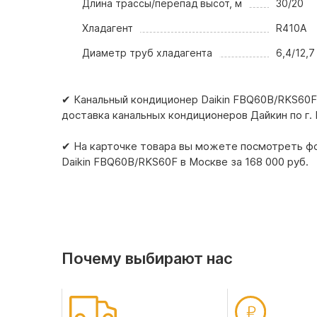
Длина трассы/перепад высот, м
30/20
Хладагент
R410A
Диаметр труб хладагента
6,4/12,7
✔ Канальный кондиционер Daikin FBQ60B/RKS60F –
доставка канальных кондиционеров Дайкин по г.
✔ На карточке товара вы можете посмотреть фот
Daikin FBQ60B/RKS60F в Москве за 168 000 pуб.
Почему выбирают нас