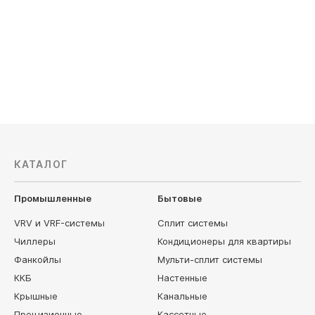
Мощность охлаждения, кВт: 14.1
Мощность 
Электропитание, В: 380
Электропи
133 600
руб
144 000
КАТАЛОГ
Промышленные
Бытовые
VRV и VRF-системы
Сплит системы
Чиллеры
Кондиционеры для квартиры
Фанкойлы
Мульти-сплит системы
ККБ
Настенные
Крышные
Канальные
Прецизионные
Кассетные