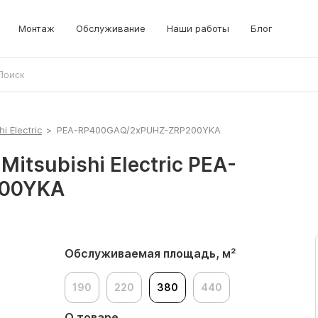
Монтаж
Обслуживание
Наши работы
Блог
hi Electric
>
PEA-RP400GAQ/2xPUHZ-ZRP200YKA
itsubishi Electric PEA-
200YKA
Обслуживаемая площадь, м²
190
220
380
440
О товаре