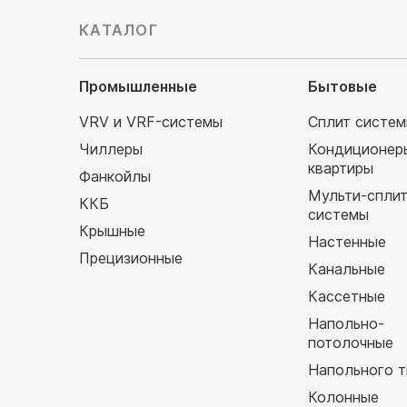
КАТАЛОГ
Промышленные
Бытовые
VRV и VRF-системы
Сплит систе
Чиллеры
Кондиционер
квартиры
Фанкойлы
Мульти-спли
ККБ
системы
Крышные
Настенные
Прецизионные
Канальные
Кассетные
Напольно-
потолочные
Напольного т
Колонные