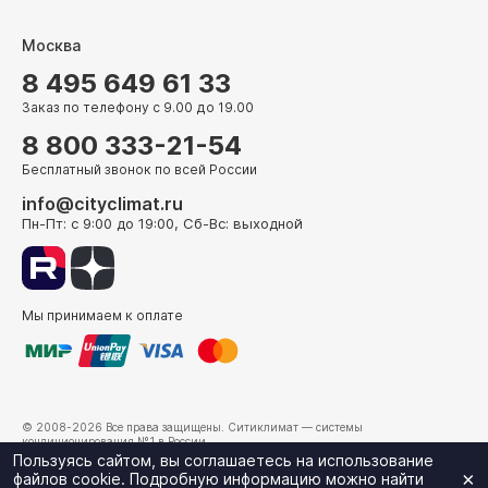
Москва
8 495 649 61 33
Заказ по телефону с 9.00 до 19.00
8 800 333-21-54
Бесплатный звонок по всей России
info@cityclimat.ru
Пн-Пт: с 9:00 до 19:00, Сб-Вс: выходной
Мы принимаем к оплате
© 2008-2026 Все права защищены.
Ситиклимат
— системы
кондиционирования №1 в России.
г. Москва, ул. Электрозаводская, д. 24
Пользуясь сайтом, вы соглашаетесь на использование
×
файлов cookie. Подробную информацию можно найти