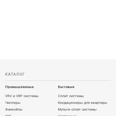
FCQ71C/REQ71BV/W
FCQ100C
Обслуживаемая площадь, м²: 70
Обслужив
Мощность охлаждения, кВт: 7.1
Мощность 
351 500
руб
351 500
КАТАЛОГ
Промышленные
Бытовые
VRV и VRF-системы
Сплит системы
Чиллеры
Кондиционеры для квартиры
Фанкойлы
Мульти-сплит системы
ККБ
Настенные