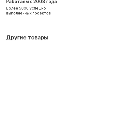
Работаем с 2008 года
Более 5000 успешно
выполненных проектов
Другие товары
Арт. 516
Арт. 517
Кассетный кондиционер Daikin
Кассетны