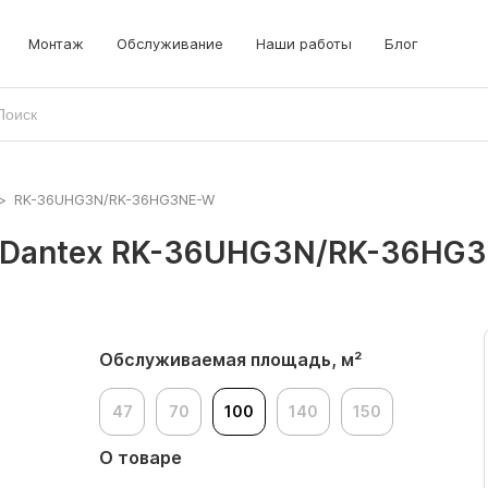
Монтаж
Обслуживание
Наши работы
Блог
>
RK-36UHG3N/RK-36HG3NE-W
 Dantex RK-36UHG3N/RK-36HG
Обслуживаемая площадь, м²
47
70
100
140
150
О товаре