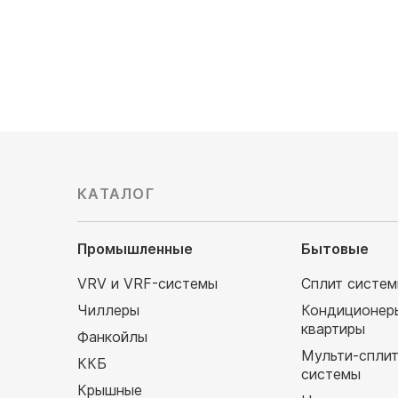
79 990
руб
106 99
КАТАЛОГ
Промышленные
Бытовые
VRV и VRF-системы
Сплит систе
Чиллеры
Кондиционер
квартиры
Фанкойлы
Мульти-спли
ККБ
системы
Крышные