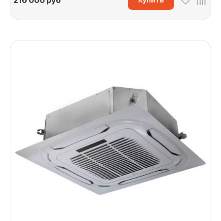
216 000
руб