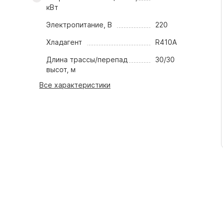
кВт
Электропитание, В
220
Хладагент
R410A
Длина трассы/перепад
30/30
высот, м
Все характеристики