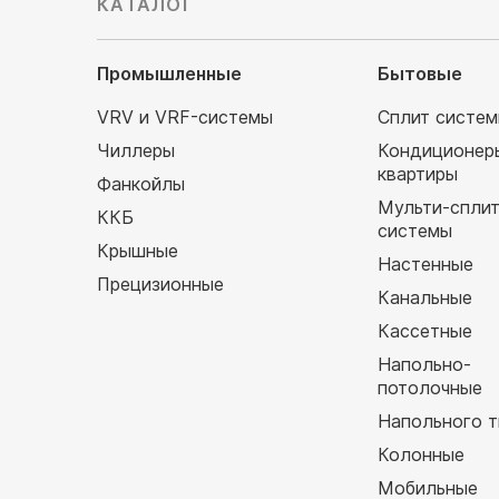
КАТАЛОГ
Промышленные
Бытовые
VRV и VRF-системы
Сплит систе
Чиллеры
Кондиционер
квартиры
Фанкойлы
Мульти-спли
ККБ
системы
Крышные
Настенные
Прецизионные
Канальные
Кассетные
Напольно-
потолочные
Напольного т
Колонные
Мобильные