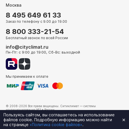
Москва
8 495 649 61 33
Заказ по телефону с 9.00 до 19.00
8 800 333-21-54
Бесплатный звонок по всей России
info@cityclimat.ru
Пн-Пт: с 9:00 до 19:00, Сб-Вс: выходной
Мы принимаем к оплате
© 2008-2026 Все права защищены.
Ситиклимат
— системы
кондиционирования №1 в России.
г. Москва, ул. Электрозаводская, д. 24
Пользуясь сайтом, вы соглашаетесь на использование
×
файлов cookie. Подробную информацию можно найти
на странице
«Политика cookie файлов»
.