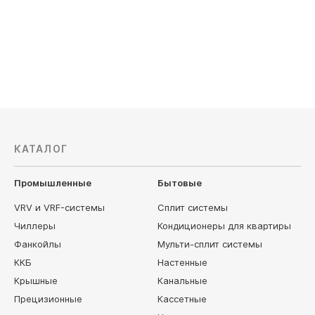
Уровень ш
140 500
руб
198 600
КАТАЛОГ
Промышленные
Бытовые
VRV и VRF-системы
Сплит системы
Чиллеры
Кондиционеры для квартиры
Фанкойлы
Мульти-сплит системы
ККБ
Настенные
Крышные
Канальные
Прецизионные
Кассетные