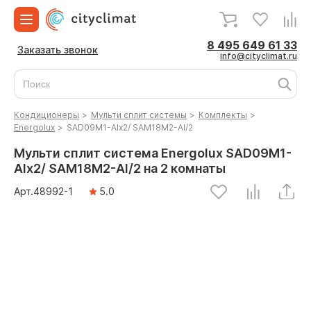
8 495 649 61 33
Заказать звонок
info@cityclimat.ru
Кондиционеры
>
Мульти сплит системы
>
Комплекты
>
Energolux
>
SAD09M1-AIx2/ SAM18M2-AI/2
Мульти сплит система Energolux SAD09M1-
AIx2/ SAM18M2-AI/2 на 2 комнаты
Арт.
48992
-1
5.0