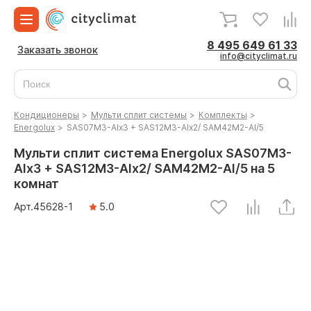
8 495 649 61 33
Заказать звонок
info@cityclimat.ru
Кондиционеры
>
Мульти сплит системы
>
Комплекты
>
Energolux
>
SAS07M3-AIx3 + SAS12M3-AIx2/ SAM42M2-AI/5
Мульти сплит система Energolux SAS07M3-
AIx3 + SAS12M3-AIx2/ SAM42M2-AI/5 на 5
комнат
Арт.
45628
-1
5.0