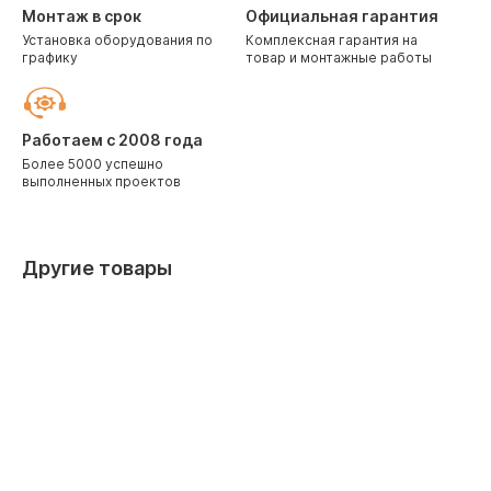
Монтаж в срок
Официальная гарантия
Установка оборудования по
Комплексная гарантия на
графику
товар и монтажные работы
Работаем с 2008 года
Более 5000 успешно
выполненных проектов
Другие товары
Скидка 10% при заказе через корзину
Скидка 10%