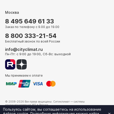
Москва
8 495 649 61 33
Заказ по телефону с 9.00 до 19.00
8 800 333-21-54
Бесплатный звонок по всей России
info@cityclimat.ru
Пн-Пт: с 9:00 до 19:00, Сб-Вс: выходной
Мы принимаем к оплате
© 2008-2026 Все права защищены.
Ситиклимат
— системы
кондиционирования №1 в России.
г. Москва, ул. Электрозаводская, д. 24
Пользуясь сайтом, вы соглашаетесь на использование
×
файлов cookie. Подробную информацию можно найти