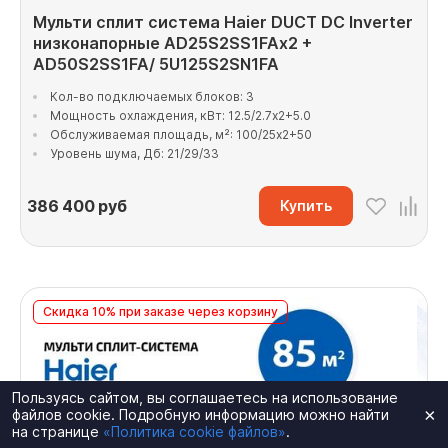
Мульти сплит система Haier DUCT DC Inverter
низконапорные AD25S2SS1FAx2 +
AD50S2SS1FA/ 5U125S2SN1FA
Кол-во подключаемых блоков: 3
Мощность охлаждения, кВт: 12.5/2.7x2+5.0
Обслуживаемая площадь, м²: 100/25x2+50
Уровень шума, Дб: 21/29/33
386 400
руб
Купить
Скидка 10% при заказе через корзину
Пользуясь сайтом, вы соглашаетесь на использование
×
файлов cookie. Подробную информацию можно найти
на странице
«Политика cookie файлов»
.