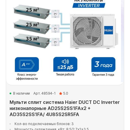
В наличии
Арт. 48594-1
5.0
Мульти сплит система Haier DUCT DC Inverter
низконапорные AD25S2SS1FAx2 +
AD35S2SS1FA/ 4U85S2SR5FA
Кол-во подключаемых блоков: 3
Мощность охлаждения, кВт: 8.5/2.7x2+3.5