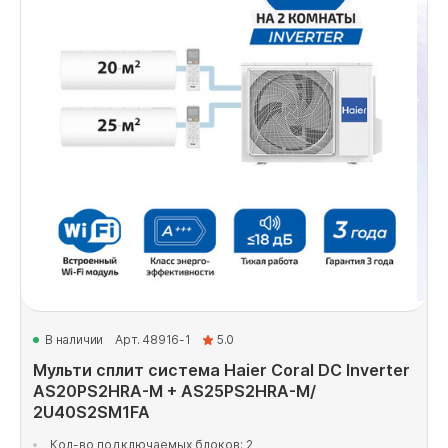
В наличии
Арт. 48916-1
5.0
Мульти сплит система Haier Coral DC Inverter
AS20PS2HRA-M + AS25PS2HRA-M/
2U40S2SM1FA
Кол-во подключаемых блоков: 2