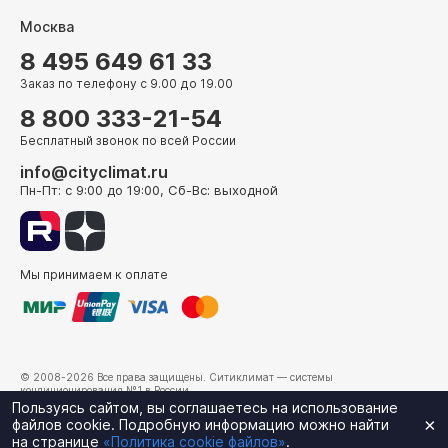
Москва
8 495 649 61 33
Заказ по телефону с 9.00 до 19.00
8 800 333-21-54
Бесплатный звонок по всей России
info@cityclimat.ru
Пн-Пт: с 9:00 до 19:00, Сб-Вс: выходной
Мы принимаем к оплате
© 2008-2026 Все права защищены.
Ситиклимат
— системы
кондиционирования №1 в России.
г. Москва, ул. Электрозаводская, д. 24
Пользуясь сайтом, вы соглашаетесь на использование
×
файлов cookie. Подробную информацию можно найти
на странице
«Политика cookie файлов»
.