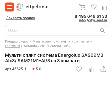
8 495 649 61 33
Заказать звонок
info@cityclimat.ru
Кондиционеры
>
Мульти сплит системы
>
Комплекты
>
Energolux
>
SAS09M3-AIx3/ SAM21M1-AI/3
Мульти сплит система Energolux SAS09M3-
AIx3/ SAM21M1-AI/3 на 3 комнаты
Арт.
45625
-1
5.0