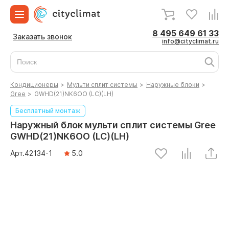
8 495 649 61 33
Заказать звонок
info@cityclimat.ru
Кондиционеры
>
Мульти сплит системы
>
Наружные блоки
>
Gree
>
GWHD(21)NK6OO (LC)(LH)
Бесплатный монтаж
Наружный блок мульти сплит системы Gree
GWHD(21)NK6OO (LC)(LH)
Арт.
42134
-1
5.0