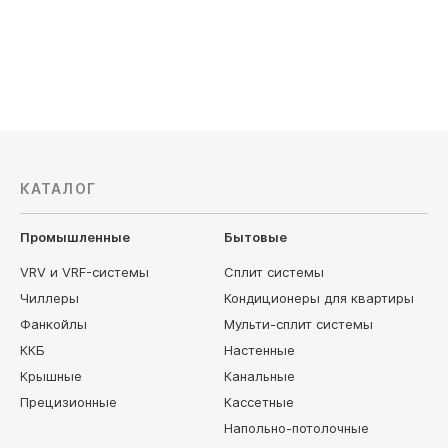
207 110
руб
281 690
КАТАЛОГ
Промышленные
Бытовые
VRV и VRF-системы
Сплит системы
Чиллеры
Кондиционеры для квартиры
Фанкойлы
Мульти-сплит системы
ККБ
Настенные
Крышные
Канальные
Прецизионные
Кассетные
Напольно-потолочные