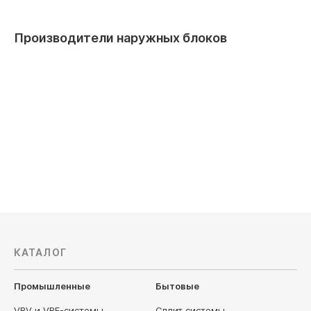
Производители наружных блоков
AUX
Axioma
КАТАЛОГ
Промышленные
Бытовые
VRV и VRF-системы
Сплит системы