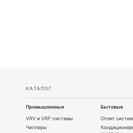
122 450
Обслуживаемая площадь, м²:
100/20x5
Уровень шума, Дб: 21/24/37
516 500
руб
КАТАЛОГ
Промышленные
Бытовые
VRV и VRF-системы
Сплит систе
Чиллеры
Кондиционер