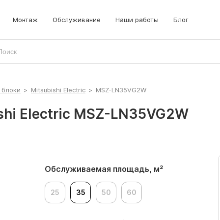
Монтаж
Обслуживание
Наши работы
Блог
 блоки
>
Mitsubishi Electric
>
MSZ-LN35VG2W
shi Electric MSZ-LN35VG2W
Обслуживаемая площадь, м²
25
35
50
60