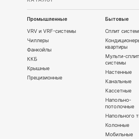
Промышленные
Бытовые
VRV и VRF-системы
Сплит систе
Чиллеры
Кондиционер
квартиры
Фанкойлы
Мульти-спли
ККБ
системы
Крышные
Настенные
Прецизионные
Канальные
Кассетные
Напольно-
потолочные
Напольного т
Колонные
Мобильные