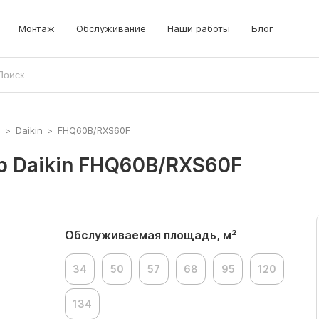
Монтаж
Обслуживание
Наши работы
Блог
ы
>
Daikin
>
FHQ60B/RXS60F
 Daikin FHQ60B/RXS60F
Обслуживаемая площадь, м²
34
50
57
68
95
120
134