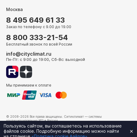
Москва
8 495 649 61 33
Заказ по телефону с 9.00 до 19.00
8 800 333-21-54
Бесплатный звонок по всей России
info@cityclimat.ru
Пн-Пт: с 9:00 до 19:00, Сб-Вс: выходной
Мы принимаем к оплате
© 2008-2026 Все права защищены.
Ситиклимат
— системы
кондиционирования №1 в России.
г. Москва, ул. Электрозаводская, д. 24
Пользуясь сайтом, вы соглашаетесь на использование
×
файлов cookie. Подробную информацию можно найти
на странице
«Политика cookie файлов»
.