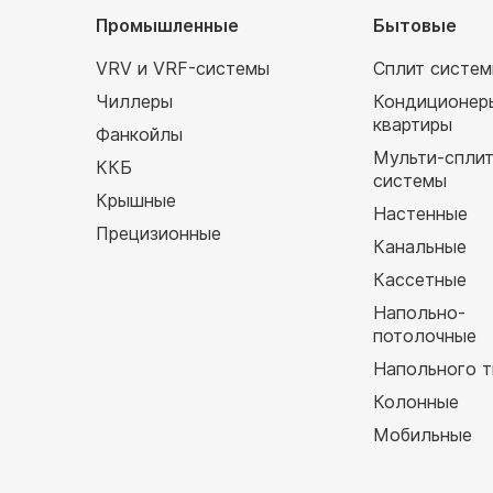
Промышленные
Бытовые
VRV и VRF-системы
Сплит систе
Чиллеры
Кондиционер
квартиры
Фанкойлы
Мульти-спли
ККБ
системы
Крышные
Настенные
Прецизионные
Канальные
Кассетные
Напольно-
потолочные
Напольного т
Колонные
Мобильные