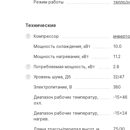
Режим работы
тепло/х
Технические
Компрессор
инверт
Мощность охлаждения, кВт
10.0
Мощность нагревания, кВт
11.2
Потребляемая мощность, кВт
2.8
Уровень шума, Дб
32/47
Электропитание, В
380
Диапазон рабочих температур,
-15+46
охл.
Диапазон рабочих температур,
-15+24
нагрев.
Длина трассы/перепад высот, м
75/30