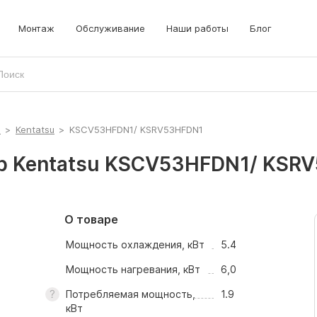
Монтаж
Обслуживание
Наши работы
Блог
ы
>
Kentatsu
>
KSCV53HFDN1/ KSRV53HFDN1
р Kentatsu KSCV53HFDN1/ KSR
О товаре
Мощность охлаждения, кВт
5.4
Мощность нагревания, кВт
6,0
Потребляемая мощность,
1.9
кВт