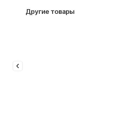
Другие товары
Арт. 918
Арт. 919
Колонный кондиционер
Напольн
Kentatsu KSFU120CFDN3
кондицио