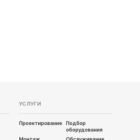
KSCV105HFDN3/KSRV105HFDN3
Обслуживаемая площадь, м²: 105
Мощность охлаждения, кВт: 10.5
Электропитание, В: 220
83 600
руб
104 500 руб
УСЛУГИ
Проектирование
Подбор
оборудования
Монтаж
Обслуживание