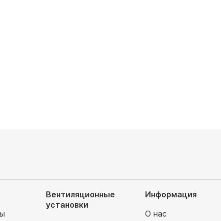
FDN1/KSRV35HFDN1
KSCV70HFDN1/KSRV70HFDN1
аемая площадь, м²: 32
Обслуживаемая площадь, м²: 71
 охлаждения, кВт: 3.2
Мощность охлаждения, кВт: 7.1
итание, В: 220
Электропитание, В: 220
руб
83 600
руб
уб
104 500 руб
Вентиляционные
Информация
установки
мы
О нас