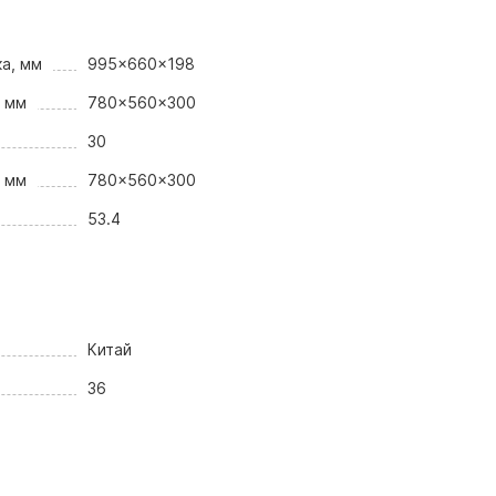
а, мм
995x660x198
, мм
780x560x300
30
, мм
780x560x300
53.4
Китай
36