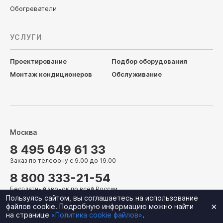
Обогреватели
УСЛУГИ
Проектирование
Подбор оборудования
Монтаж кондиционеров
Обслуживание
Москва
8 495 649 61 33
Заказ по телефону с 9.00 до 19.00
8 800 333-21-54
Бесплатный звонок по всей России
Пользуясь сайтом, вы соглашаетесь на использование
info@cityclimat.ru
×
файлов cookie. Подробную информацию можно найти
Пн-Пт: с 9:00 до 19:00, Сб-Вс: выходной
на странице
«Политика cookie файлов»
.