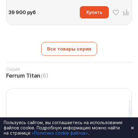
39 900
руб
Купить
Все товары серии
Серия
Ferrum Titan
(6)
Пользуясь сайтом, вы соглашаетесь на использование
×
файлов cookie. Подробную информацию можно найти
на странице
«Политика cookie файлов»
.