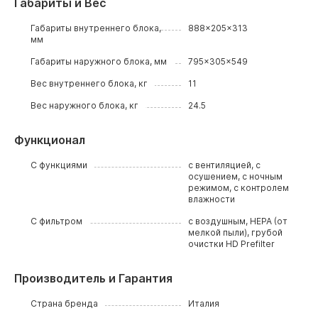
Габариты и Вес
Габариты внутреннего блока,
888x205x313
мм
Габариты наружного блока, мм
795x305x549
Вес внутреннего блока, кг
11
Вес наружного блока, кг
24.5
Функционал
С функциями
с вентиляцией, с
осушением, с ночным
режимом, с контролем
влажности
С фильтром
с воздушным, HEPA (от
мелкой пыли), грубой
очистки HD Prefilter
Производитель и Гарантия
Страна бренда
Италия