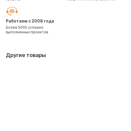
Работаем с 2008 года
Более 5000 успешно
выполненных проектов
Другие товары
C водяным охладителем
С притоко