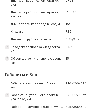
Диапазон рабочих температур,
0+53
охл.
Диапазон рабочих температур,
-15+30
нагрев.
Длина трассы/перепад высот, м
15/5
Хладагент
R32
Диаметр труб хладагента
6.35/9.52
Заводская заправка хладагента,
0.57
кг
Объем дополнительного фреона,
15
г/м
Габариты и Вес
Габариты внутреннего блока,
910x206x294
мм
Габариты внутреннего блока в
979x277x372
упаковке, мм
Габариты наружного блока, мм
795x305x549