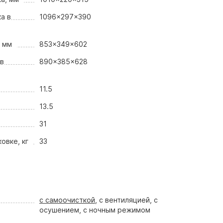
а в
1096x297x390
, мм
853x349x602
 в
890x385x628
11.5
13.5
31
овке, кг
33
с самоочисткой
, с вентиляцией, с
осушением, с ночным режимом