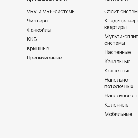
VRV и VRF-системы
Сплит систе
Чиллеры
Кондиционер
квартиры
Фанкойлы
Мульти-спли
ККБ
системы
Крышные
Настенные
Прецизионные
Канальные
Кассетные
Напольно-
потолочные
Напольного т
Колонные
Мобильные