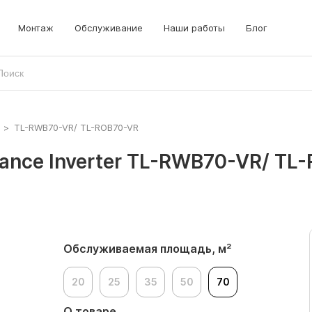
Монтаж
Обслуживание
Наши работы
Блог
>
TL-RWB70-VR/ TL-ROB70-VR
ance Inverter TL-RWB70-VR/ TL
Обслуживаемая площадь, м²
20
25
35
50
70
О товаре