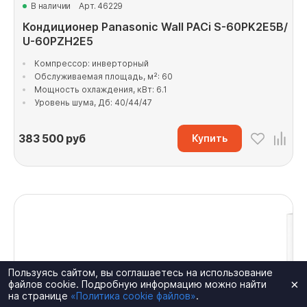
В наличии
Арт. 46229
Кондиционер Panasonic Wall PACi S-60PK2E5B/
U-60PZH2E5
Компрессор: инверторный
Обслуживаемая площадь, м²: 60
Мощность охлаждения, кВт: 6.1
Уровень шума, Дб: 40/44/47
383 500
руб
Купить
Пользуясь сайтом, вы соглашаетесь на использование
×
файлов cookie. Подробную информацию можно найти
на странице
«Политика cookie файлов»
.