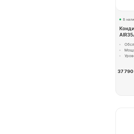
В нал
Конди
AIR35
Обсл
Мощн
Уров
37 790