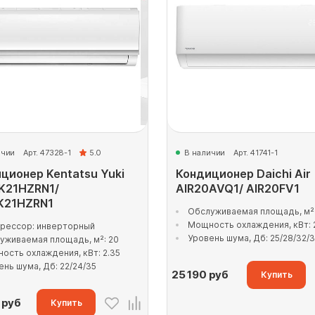
ичии
Арт. 47328-1
5.0
В наличии
Арт. 41741-1
ционер Kentatsu Yuki
Кондиционер Daichi Air
K21HZRN1/
AIR20AVQ1/ AIR20FV1
K21HZRN1
Обслуживаемая площадь, м²:
Мощность охлаждения, кВт: 
рессор: инверторный
Уровень шума, Дб: 25/28/32/
уживаемая площадь, м²: 20
ость охлаждения, кВт: 2.35
ень шума, Дб: 22/24/35
25 190
руб
Купить
руб
Купить