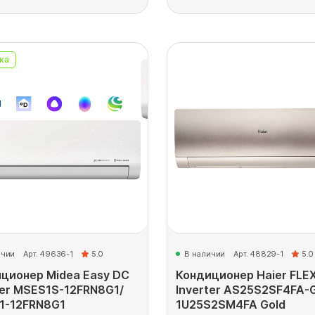
ка
ичии
Арт. 49636-1
5.0
В наличии
Арт. 48829-1
5.0
ционер Midea Easy DC
Кондиционер Haier FLE
ter MSES1S-12FRN8G1/
Inverter AS25S2SF4FA-
1-12FRN8G1
1U25S2SM4FA Gold