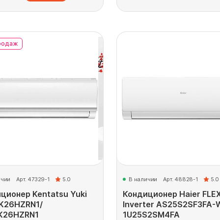
родаж
ичии
Арт. 47329-1
5.0
В наличии
Арт. 48828-1
5.0
ционер Kentatsu Yuki
Кондиционер Haier FLE
K26HZRN1/
Inverter AS25S2SF3FA-
K26HZRN1
1U25S2SM4FA