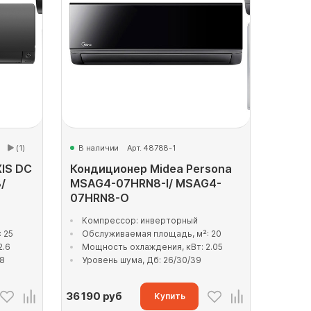
(1)
В наличии
Арт. 48788-1
XIS DC
Кондиционер Midea Persona
/
MSAG4-07HRN8-I/ MSAG4-
07HRN8-O
Компрессор: инверторный
 25
Обслуживаемая площадь, м²: 20
2.6
Мощность охлаждения, кВт: 2.05
38
Уровень шума, Дб: 26/30/39
36 190
руб
Купить