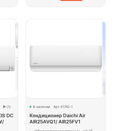
(1)
В наличии
Арт. 41742-1
XIS DC
Кондиционер Daichi Air
W/
AIR25AVQ1/ AIR25FV1