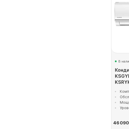
В нал
Конди
KSGY
KSRY
Комп
Обсл
Мощн
Уров
46 090