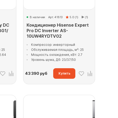
В наличии
Арт. 41813
5.0 (1)
(1)
y DC
Кондиционер Hisense Expert
8G1/
Pro DC Inverter AS-
10UW4RYDTV02
Компрессор: инверторный
 25
Обслуживаемая площадь, м²: 25
2.64
Мощность охлаждения, кВт: 2.7
Уровень шума, Дб: 23/37/50
43 390
руб
Купить