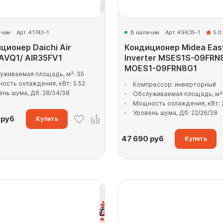
ичии
Арт. 41743-1
В наличии
Арт. 49635-1
5.0
ционер Daichi Air
Кондиционер Midea Eas
AVQ1/ AIR35FV1
Inverter MSES1S-09FRN
MOES1-09FRN8G1
уживаемая площадь, м²: 35
ость охлаждения, кВт: 3.52
Компрессор: инверторный
ень шума, Дб: 28/34/38
Обслуживаемая площадь, м²:
Мощность охлаждения, кВт: 
Уровень шума, Дб: 22/26/38
руб
Купить
47 690
руб
Купить