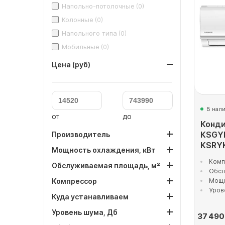
Напольно-потолочные
(0)
Колонные
(0)
Напольного типа
(0)
Мобильные
(0)
Цена (руб)
В нал
от
до
Конди
KSGY
Производитель
KSRY
Мощность охлаждения, кВт
Комп
Обслуживаемая площадь, м²
Обсл
Компрессор
Мощн
Уров
Куда устанавливаем
Уровень шума, Дб
37 490