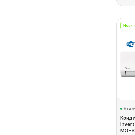
Новин
В нал
Конди
Inver
MOES