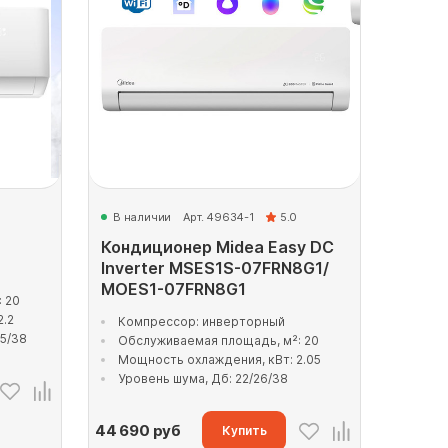
В наличии
Арт. 49634-1
5.0
Кондиционер Midea Easy DC
Inverter MSES1S-07FRN8G1/
MOES1-07FRN8G1
 20
2.2
Компрессор: инверторный
35/38
Обслуживаемая площадь, м²: 20
Мощность охлаждения, кВт: 2.05
Уровень шума, Дб: 22/26/38
44 690
руб
Купить