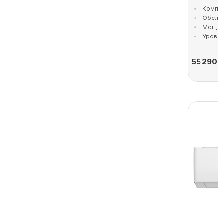
Комп
Обсл
Мощн
Уров
55 290