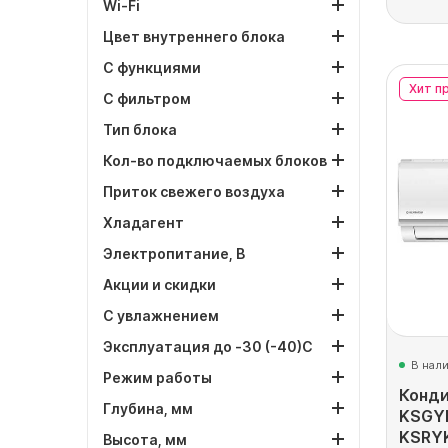
Wi-Fi
Цвет внутреннего блока
С функциями
Хит п
С фильтром
Тип блока
Кол-во подключаемых блоков
Приток свежего воздуха
Хладагент
Электропитание, В
Акции и скидки
С увлажнением
Эксплуатация до -30 (-40)С
В нал
Режим работы
Конди
Глубина, мм
KSGY
KSRY
Высота, мм