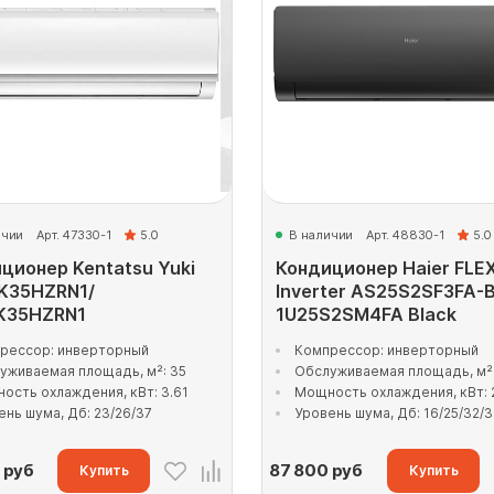
ичии
Арт. 47330-1
5.0
В наличии
Арт. 48830-1
5.0
ционер Kentatsu Yuki
Кондиционер Haier FLE
K35HZRN1/
Inverter AS25S2SF3FA-B
K35HZRN1
1U25S2SM4FA Black
рессор: инверторный
Компрессор: инверторный
уживаемая площадь, м²: 35
Обслуживаемая площадь, м²:
ость охлаждения, кВт: 3.61
Мощность охлаждения, кВт: 
ень шума, Дб: 23/26/37
Уровень шума, Дб: 16/25/32/
руб
87 800
руб
Купить
Купить