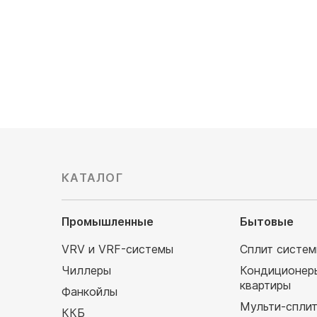
17 857
руб
42 332
КАТАЛОГ
Промышленные
Бытовые
VRV и VRF-системы
Сплит систе
Чиллеры
Кондиционер
квартиры
Фанкойлы
Мульти-спли
ККБ