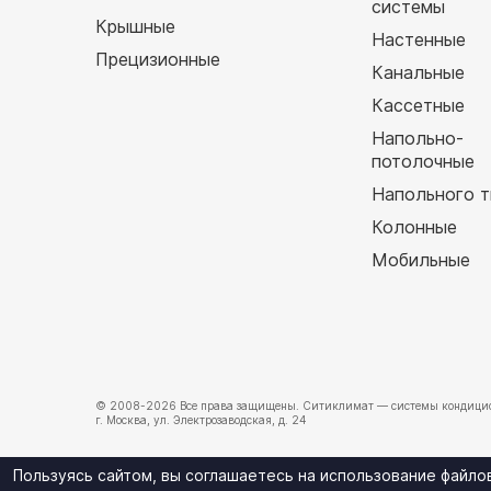
системы
Крышные
Настенные
Прецизионные
Канальные
Кассетные
Напольно-
потолочные
Напольного т
Колонные
Мобильные
© 2008-2026 Все права защищены.
Ситиклимат
— системы кондицио
г. Москва, ул. Электрозаводская, д. 24
Пользуясь сайтом, вы соглашаетесь на использование файл