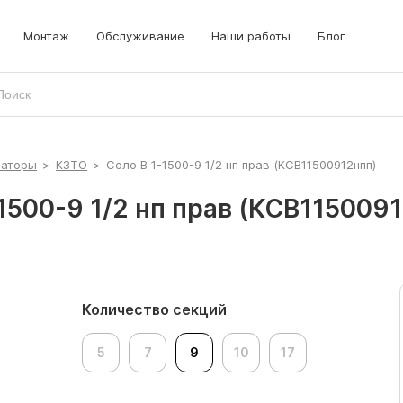
Монтаж
Обслуживание
Наши работы
Блог
иаторы
>
КЗТО
>
Соло В 1-1500-9 1/2 нп прав (КСВ11500912нпп)
1500-9 1/2 нп прав (КСВ115009
Количество секций
5
7
9
10
17