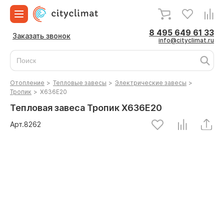
8 495 649 61 33
Заказать звонок
info@cityclimat.ru
Отопление
>
Тепловые завесы
>
Электрические завесы
>
Тропик
>
Х636Е20
Тепловая завеса Тропик Х636Е20
Арт.
8262