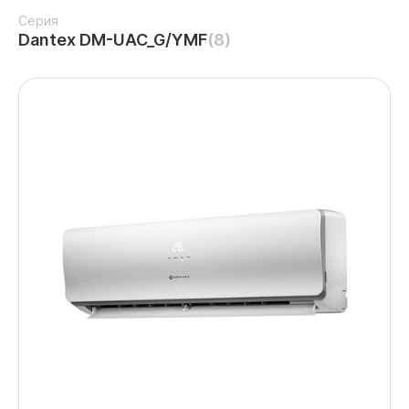
Серия
Dantex DM-UAC_G/YMF
(8)