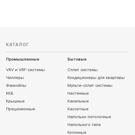
Цена по запросу
Цена по з
КАТАЛОГ
Промышленные
Бытовые
VRV и VRF-системы
Сплит системы
Чиллеры
Кондиционеры для квартиры
Фанкойлы
Мульти-сплит системы
ККБ
Настенные
Крышные
Канальные
Прецизионные
Кассетные
Напольно-потолочные
Напольного типа
Колонные