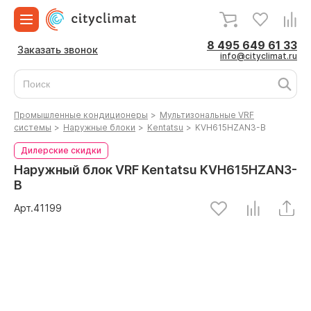
8 495 649 61 33
Заказать звонок
info@cityclimat.ru
Промышленные кондиционеры
>
Мультизональные VRF
системы
>
Наружные блоки
>
Kentatsu
>
KVH615HZAN3-B
Дилерские скидки
Наружный блок VRF Kentatsu KVH615HZAN3-
B
Арт.
41199