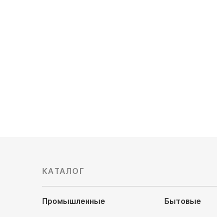
Наружный блок VRF Kentatsu
Наружный
KVM200HZAN3
KVH670
Мощность охлаждения, кВт: 20.0
Мощность
Обслуживаемая площадь, м²: 200
Обслужив
Подключаемых блоков: 13
Подключа
Цена по запросу
Цена по 
КАТАЛОГ
Промышленные
Бытовые