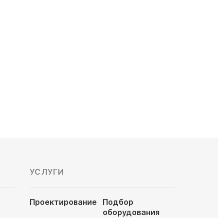
Наружный блок VRF Kentatsu
KVH850HZAN3-B
Мощность охлаждения, кВт: 85.0
Обслуживаемая площадь, м²: 850
Подключаемых блоков: 50
Цена по запросу
УСЛУГИ
Проектирование
Подбор
оборудования