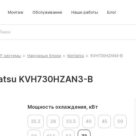
Монтаж
Обслуживание
Наши работы
Блог
RF системы
>
Наружные блоки
>
Kentatsu
>
KVH730HZAN3-B
tatsu KVH730HZAN3-B
Мощность охлаждения, кВт
25.2
28
33.5
40
45
50