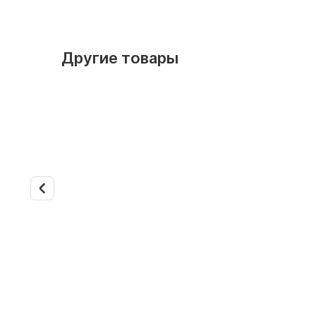
Другие товары
Дилерские скидки
Дилерски
В наличии
Арт. 41668
В наличии