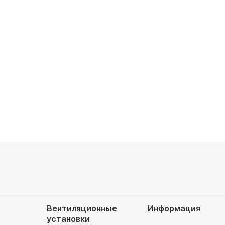
 блок VRF Kentatsu
Наружный блок VRF Kentatsu
HZAN3-B
KVH800HZAN3-B
 охлаждения, кВт: 67.0
Мощность охлаждения, кВт: 79.0
аемая площадь, м²: 670
Обслуживаемая площадь, м²: 790
емых блоков: 39
Подключаемых блоков: 46
запросу
Цена по запросу
Вентиляционные
Информация
установки