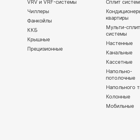
VRV и VRF-системы
Сплит систе
Чиллеры
Кондиционер
квартиры
Фанкойлы
Мульти-спли
ККБ
системы
Крышные
Настенные
Прецизионные
Канальные
Кассетные
Напольно-
потолочные
Напольного т
Колонные
Мобильные