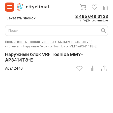
8 495 649 61 33
Заказать звонок
info@cityclimat.ru
Промышленные кондиционеры
>
Мультизональные VRF
системы
>
Наружные блоки
>
Toshiba
>
MMY-AP3414T8-E
Наружный блок VRF Toshiba MMY-
AP3414T8-E
Арт.
12440