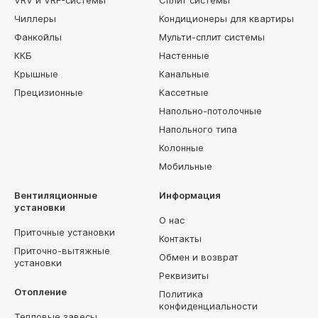
VRV и VRF-системы
Сплит системы
Чиллеры
Кондиционеры для квартиры
Фанкойлы
Мульти-сплит системы
ККБ
Настенные
Крышные
Канальные
Прецизионные
Кассетные
Напольно-потолочные
Напольного типа
Колонные
Мобильные
Вентиляционные
Информация
установки
О нас
Приточные установки
Контакты
Приточно-вытяжные
Обмен и возврат
установки
Реквизиты
Отопление
Политика
конфиденциальности
Тепловые завесы