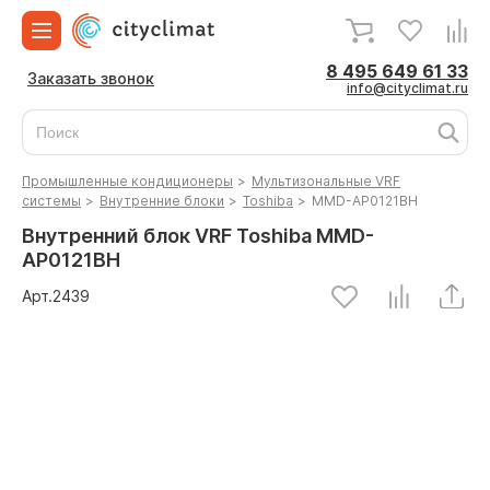
8 495 649 61 33
Заказать звонок
info@cityclimat.ru
Промышленные кондиционеры
>
Мультизональные VRF
системы
>
Внутренние блоки
>
Toshiba
>
MMD-AP0121BH
Внутренний блок VRF Toshiba MMD-
AP0121BH
Арт.
2439