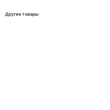
Другие товары
Арт. 2422
Внутренний блок VRF Toshiba MMD-